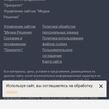
"Приоритет"
Управление сайтом: "Медиа-
Решения"
Управление сайтом
Политика обработки
"Медиа-Решения
персональных данных
Создание и
Политика использования
продвижение
файлов cookies
"Приоритет"
Пользовательское
соглашение
Карта сайта
Все материалы, цены, условия и предложения, размещенные на
данном сайте, носят исключительно информационный характер и не
являются публичной офертой в соответствии со статьей 437
Гражданского кодекса Российской Федерации. Договор может быть
Используя сайт, вы соглашаетесь на обработку
составлен только после индивидуального согласования всех деталей
cookies
и оформляется в письменном виде. Для получения точной
информации о стоимости, сроках и условиях обращайтесь к нашим
менеджерам по контактным телефонам или через форму обратной
связи.